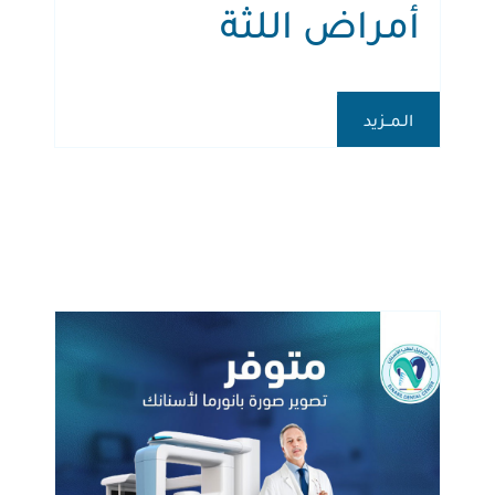
أمراض اللثة
الـمــزيد