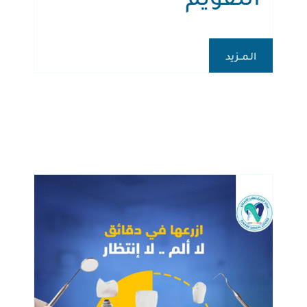
الـمــزيد