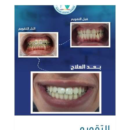
نعتني بإبتسامتكم
خبرة طويلة في طب
الأسنان
من نحن
التقويم