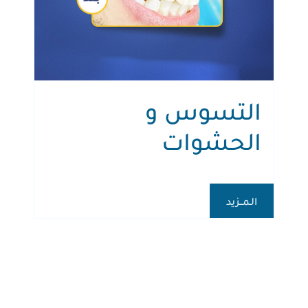
التسوس و
الحشوات
الـمــزيد