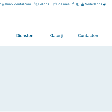
fo@elnabildental.com
Bel ons
Doe mee
Nederlands
s
Diensten
Galerij
Contacten