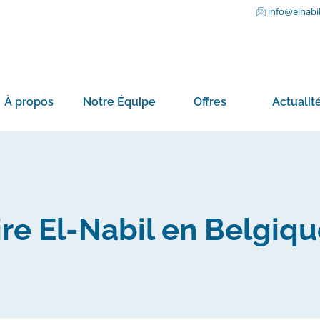
info@elnabi
À propos
Notre Équipe
Offres
Actualit
ire El-Nabil en Belgiq